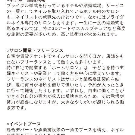
ブライダル挙式を行っているホテルや結婚式場、サービス
の一環としてネイルを取り入れているホテル内のサロン
も、ネイリストの就職先のひとつです。なかにはブライダ
ルネイル専門のサロンもあります。一生に一度の結婚式を
彩るネイルでは、特に3Dアートやスカルプチュアなど高度
な施術の需要が多いため、高い技術力が求められます。
○サロン開業・フリーランス
自宅や賃貸テナントでネイルサロンを開くほか、店舗をも
たないフリーランスとして働く人も多くいます。
特に自宅で開業する「ホームサロン」は、子どもを持つ主
婦ネイリストや副業として働く方を中心に増えています。
フリーランスのネイリストはサロンと業務委託契約を結
び、週に何日か場所を借りて働いたり、予約が入ったとき
に行って施術したりします。いずれも、自由に働くことが
できる分自分の実力が収入に反映されるため、その覚悟や
努力が必要になりますが、大きなやりがいが感じられる働
き方です。
○イベントブース
総合デパートや娯楽施設等の一角でブースを構え、ネイル