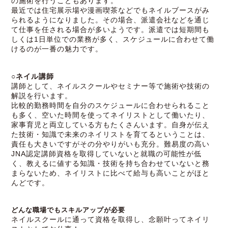
の施術を行うこともあります。
最近では住宅展示場や漫画喫茶などでもネイルブースがみ
られるようになりました。その場合、派遣会社などを通じ
て仕事を任される場合が多いようです。派遣では短期間も
しくは1日単位での業務が多く、スケジュールに合わせて働
けるのが一番の魅力です。
○ネイル講師
講師として、ネイルスクールやセミナー等で施術や技術の
解説を行います。
比較的勤務時間を自分のスケジュールに合わせられること
も多く、空いた時間を使ってネイリストとして働いたり、
家事育児と両立している方もたくさんいます。自身が伝え
た技術・知識で未来のネイリストを育てるということは、
責任も大きいですがその分やりがいも充分。難易度の高い
JNA認定講師資格を取得していないと就職の可能性が低
く、教えるに値する知識・技術を持ち合わせていないと務
まらないため、ネイリストに比べて給与も高いことがほと
んどです。
どんな職場でもスキルアップが必要
ネイルスクールに通って資格を取得し、念願叶ってネイリ