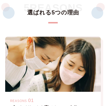
5REASONS
選ばれる5つの理由
01
REASONS