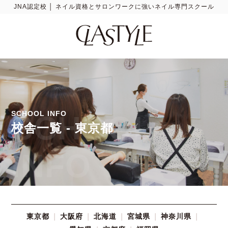
JNA認定校 │ ネイル資格とサロンワークに強いネイル専門スクール
SCHOOL INFO
SCHOOL
校舎一覧 - 東京都
INFO
東京都
大阪府
北海道
宮城県
神奈川県