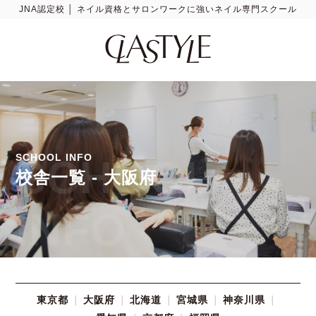
JNA認定校 │ ネイル資格とサロンワークに強いネイル専門スクール
SCHOOL INFO
SCHOOL
校舎一覧 - 大阪府
INFO
東京都
大阪府
北海道
宮城県
神奈川県