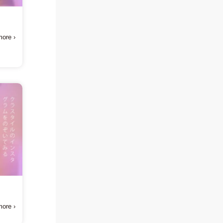
ore ›
ore ›