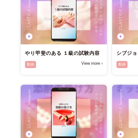
やり甲斐のある １級の試験内容
シブジョ
View more ›
動画
動画