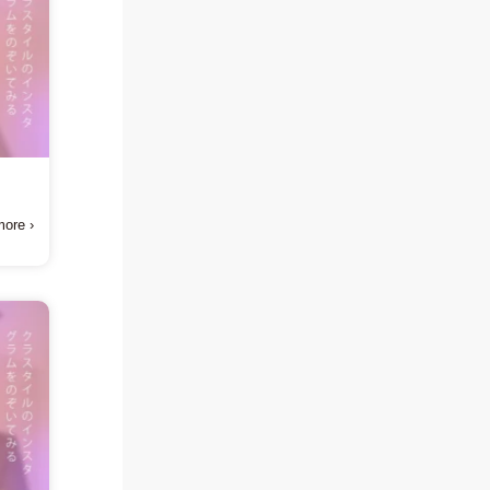
ト
ore ›