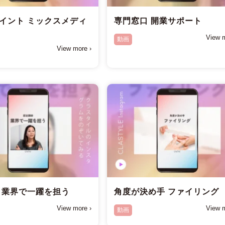
イント ミックスメディ
専門窓口 開業サポート
View m
動画
View more ›
 業界で一躍を担う
角度が決め手 ファイリング
View more ›
View m
動画