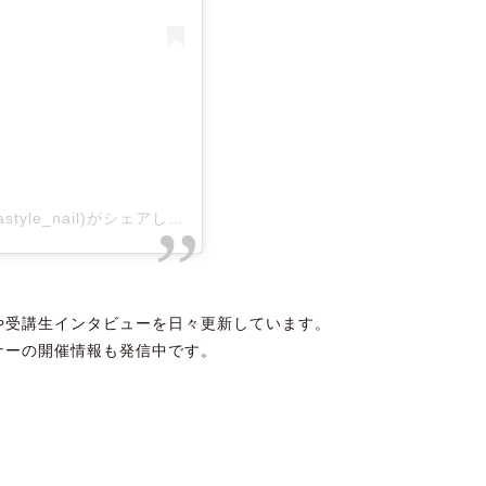
クラスタイル(CLASTYLE)｜ネイルカレッジ(@clastyle_nail)がシェアした投稿
や受講生インタビューを日々更新しています。
ナーの開催情報も発信中です。