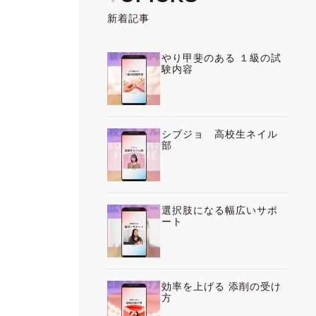
新着記事
やり甲斐のある １級の試
験内容
シブジョ 高校生ネイル
部
選択肢になる幅広いサポ
ート
効率を上げる 添削の受け
方