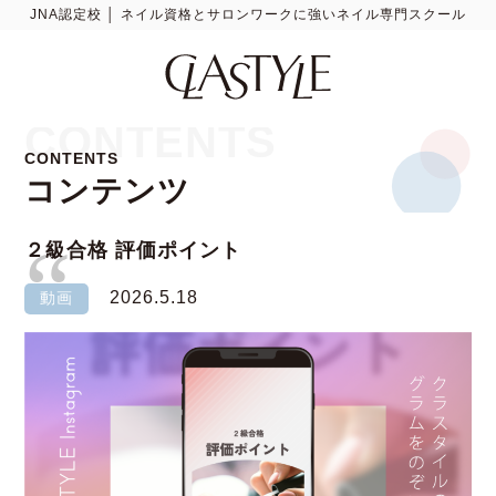
JNA認定校 │ ネイル資格とサロンワークに強いネイル専門スクール
CONTENTS
CONTENTS
コンテンツ
２級合格 評価ポイント
2026.5.18
動画