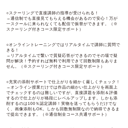
○スクーリングで直接講師の指導が受けられる！
→通信制でも直接見てもらえる機会があるので安心！万が
一スクールに来られなくても配信で振替ができます。（※
スクーリング付きコース限定サポート）
○オンライントレーニングではリアルタイムで講師に質問で
きる！
→リアルタイムで繋いで質疑応答ができるのでその場で疑
問が解決！予約すれば無料で利用できて回数制限もありま
せん。（※スクーリング付きコース限定サポート）
○充実の添削サポートで仕上がりを細かく厳しくチェック！
→オンライン授業だけでは作品の細かい仕上がりを画面上
でチェックするのは難しいですが、直接課題を添削＆評価
するので仕上がりが格段にレベルアップします。しかも添
削するのは100％認定講師！実物を送ってもらうだけでな
く、画像添削もOK。しかも回数無制限なので納得できるま
で提出できます。（※通信制全コース共通サポート）