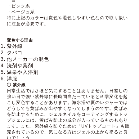
・白
・ピンク系
・ベージュ系
特に上記のカラーは変色や退色しやすい色なので取り扱い
に注意が必要です。
変色する理由
紫外線
タバコ
他メーカーの混色
洗剤や薬剤
温泉や入浴剤
洋服
① 紫外線
日常生活ではさほど気にすることはありません。日差しの
強い日で強い紫外線に長時間当たっていると科学変化を起
こし変色することがあります。海水浴や夏のレジャーでは
どうしても黄ばみが出やすくなってしまうのです。黄ばみ
を防止するために、ジェルネイルをコーティングするトッ
プジェルには、黄ばみ防止の成分が入っているものもあり
ます。また、紫外線を防ぐための「UVトップコート」も販
売されているので、気になる方はジェルの上から塗ると良
いでしょう。