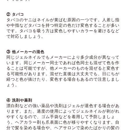
② タバコ
タバコのヤニはネイルが黄ばむ原因の一つです。人差し指
や中指などタバコを持つ特定の色だけ変色することが多い
です。タバコを吸う方は変色しやすいカラーを避けるなど
で対応しましょう。
③ 他メーカーの混色
同じジェルネイルでもメーカーにより多少成分が異なって
います。同じメーカー同士であれば色同士も混ぜて色を作
ることは可能ですが、他メーカーのものを混ぜると変色す
る可能性があります。混ぜた直後は大丈夫でも、日にちが
経つと色が抜けたり、変色する場合もあるので注意しまし
ょう。
④ 洗剤や薬剤
漂白剤などの強い薬品や洗剤はジェルが退色する場合があ
ります。また、過度の使用によってジェルネイルが剥がれ
やすくなるので、ゴム手袋などを着用して予防しましょ
う。ヘアカラー剤も爪表面に色が移りやすくなります。自
分で髪を染める場合や、ヘアサロンで染めたばかりの髪の