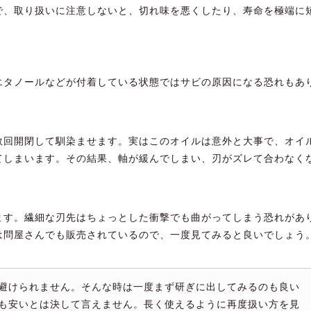
で、取り扱いに注意しないと、切れ味を悪くしたり、寿命を極端に
エタノールなどが付着している状態ではサビの原因になる恐れもあ
数回開閉して馴染ませます。実はこのオイルは意外と大事で、オイ
てしまいます。その結果、軸が緩んでしまい、刃がズレて合わなく
ます。繊細な刃先はちょっとした衝撃でも曲がってしまう恐れがあ
は問屋さんでも販売されているので、一度見てみると良いでしょう
避けられません。そんな時は一度まず研ぎに出してみるのも良い
も安いとは決して言えません。長く使えるように再度扱い方を見