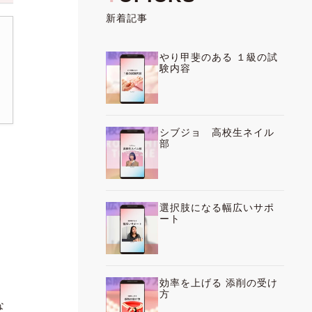
新着記事
やり甲斐のある １級の試
験内容
シブジョ 高校生ネイル
部
選択肢になる幅広いサポ
ート
効率を上げる 添削の受け
方
な