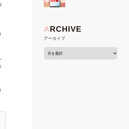
短
り
アーカイブ
ル
な
り
。