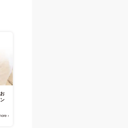
てお
トン
ore ›