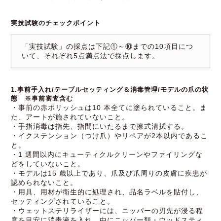
実技試験のチェックポイント
「実技試験」の採点は下記①～⑩までの10項目につ
いて、それぞれ5点満点法で採点します。
1.事前手入れ/テーブルセッティング＆消毒管理/モデルの爪の状
態 ※事前審査含む
・事前の赤ポリッシュは10 本全てに塗られていること。ま
た、アートが施されていないこと。
・手指消毒は指先、指間にいたるまで擦式清拭する。
・イクステンション（つけ爪）やリペアが2本以内であるこ
と。
・1 週間以内にキューティクルクリーンやファイリングな
どをしていないこと。
・モデルは15 歳以上であり、爪及び爪周りの皮膚に疾患が
認められないこと。
・用具、用材が衛生的に処理され、品名ラベルを貼付し、
セッティングされていること。
・ウェットステリライザーには、ニッパーの刃先が浸る程
度を目安に消毒液を入れ、中にニッパー類・ウッドスティ