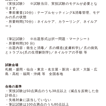
《実技試験》 ※試験当日、実技試験のモデルが必要とな
ります。
・事前審査(10分)：テーブルセッティング&消毒管理、モデ
ルの爪の状態
・所要時間(70分)：ネイルケア、カラーリング、ネイルア
ート
《筆記試験》 ※出題形式は択一問題・マークシート
・所要時間(30 分)
・出題内容：衛生と消毒／ 爪の構造(皮膚科学)／爪の病気
とトラブル(爪の生理解剖学)／ネイルケアの手順 等
試験会場
札幌・盛岡・仙台・東京・名古屋・新潟・金沢・大阪・広
島・高松・福岡・沖縄 等 全国各地
合格の基準
・実技試験は50点満点のうち38点以上（減点を反映した合
計得点）
・失格対象に該当していない
・筆記試験は100点満点のうち80点以上