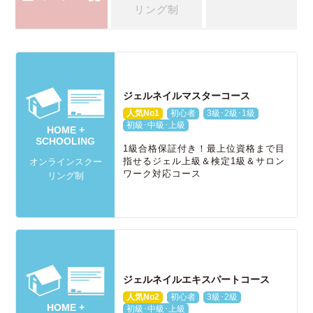
リング制
ジェルネイルマスターコース
人気No1
初心者
3級･2級･1級
初級･中級･上級
HOME +
SCHOOLING
1級合格保証付き！最上位資格まで目
指せるジェル上級＆検定1級＆サロン
オンラインスクー
ワーク対応コース
リング制
ジェルネイルエキスパートコース
人気No2
初心者
3級･2級
HOME +
初級･中級･上級