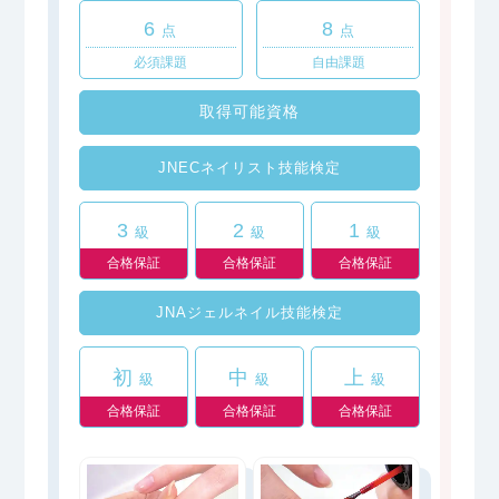
6
8
点
点
必須課題
自由課題
取得可能資格
JNECネイリスト技能検定
3
2
1
級
級
級
合格保証
合格保証
合格保証
JNAジェルネイル技能検定
初
中
上
級
級
級
合格保証
合格保証
合格保証