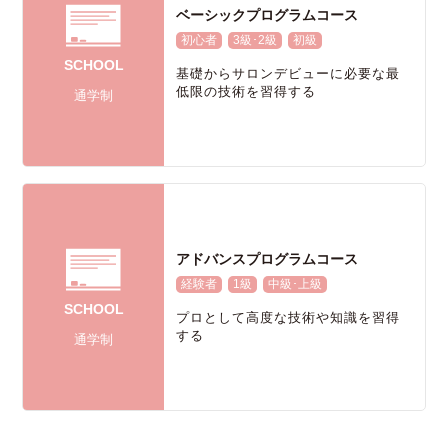
ベーシックプログラムコース
初心者
3級･2級
初級
SCHOOL
基礎からサロンデビューに必要な最
低限の技術を習得する
通学制
アドバンスプログラムコース
経験者
1級
中級･上級
SCHOOL
プロとして高度な技術や知識を習得
する
通学制