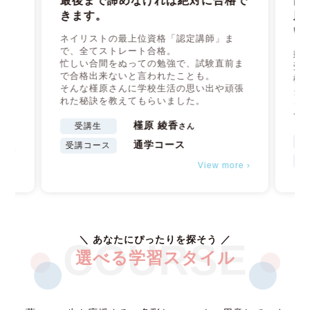
最後まで諦めなければ絶対に合格で
口
きます。
周
いう
い
こそ
ネイリストの最上位資格「認定講師」ま
きま
で、全てストレート合格。
妊
忙しい合間をぬっての勉強で、試験直前ま
受
をエ
で合格出来ないと言われたことも。
検
そんな槿原さんに学校生活の思い出や頑張
ク
れた秘訣を教えてもらいました。
っ
で
槿原 綾香
受講生
さん
通学コース
受講コース
re ›
受
View more ›
＼ あなたにぴったりを探そう ／
COURSE
選べる学習スタイル