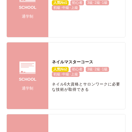
人気No1
初心者
3級･2級･1級
SCHOOL
初級･中級･上級
通学制
ネイルマスターコース
人気No2
初心者
3級･2級･1級
初級･中級･上級
SCHOOL
ネイル6大資格とサロンワークに必要
通学制
な技術が取得できる