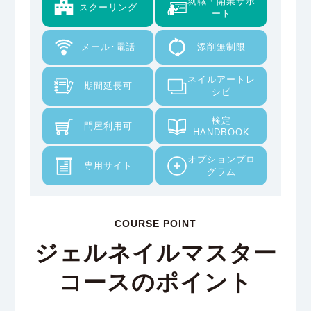
就職・開業サポ
スクーリング
ート
メール･電話
添削無制限
ネイルアートレ
期間延長可
シピ
検定
問屋利用可
HANDBOOK
オプションプロ
専用サイト
グラム
COURSE POINT
ジェルネイルマスター
コースのポイント