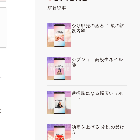
新着記事
やり甲斐のある １級の試
験内容
シブジョ 高校生ネイル
部
し
選択肢になる幅広いサポ
ート
と
効率を上げる 添削の受け
方