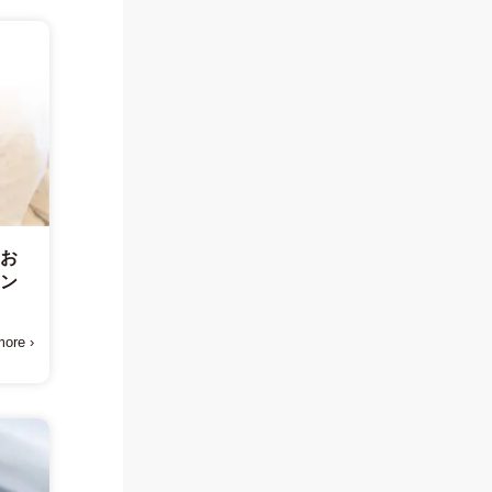
てお
トン
ore ›