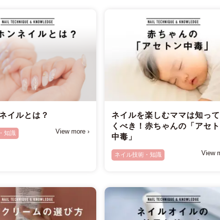
ネイルとは？
ネイルを楽しむママは知っ
くべき！赤ちゃんの「アセ
View more ›
・知識
中毒」
View m
ネイル技術・知識