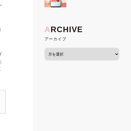
ル
ま
アーカイブ
ぎ
上
く