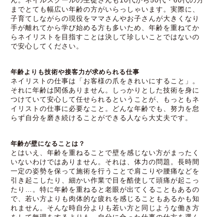
ん。ネイルスクールの生徒さんも10代から50代・60代の方
までとても幅広い年齢の方がいらっしゃいます。実際に、
子育てしながらの現役をママさんやお子さんが大きくなり
手が離れてから学び始める方も多いため、年齢を重ねてか
らネイリストを目指すことは決して珍しいことではないの
で安心してください。
年齢よりも技術や接客力が求められる仕事
ネイリストの仕事は「お客様の爪をきれいにすること」。
それに年齢は関係ありません。しっかりとした技術を身に
つけていて安心して任せられるということが、もっともネ
イリストの仕事に必要なこと。どんな年齢でも、努力を怠
らず自分を磨き続けることができる人なら大丈夫です。
年齢が壁になることは？
とはいえ、年齢を重ねることで壁を感じない方がまったく
いないわけではありません。それは、体力の問題。長時間
一定の姿勢を保って施術を行うことで肩こりや腰痛などを
引き起こしたり、細かい作業で目を酷使して頭痛が起こっ
たり…。特に年齢を重ねると老眼が出てくることもあるの
で、若い方よりも肉体的な疲れを感じることもあるかも知
れません。そんな時自分よりも若い方と同じような働き方