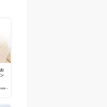
てお
トン
ore ›