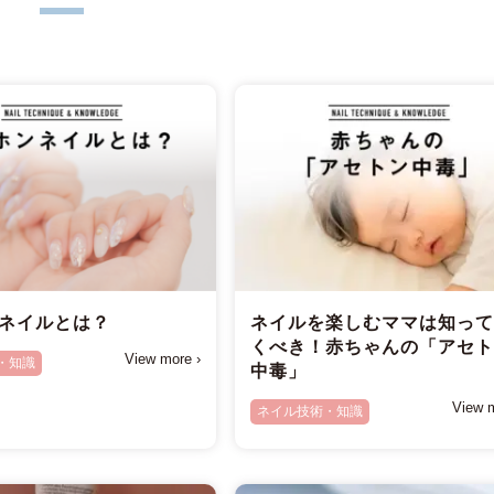
ネイルとは？
ネイルを楽しむママは知っ
くべき！赤ちゃんの「アセ
View more ›
・知識
中毒」
View m
ネイル技術・知識