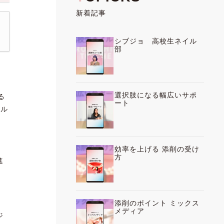
新着記事
シブジョ 高校生ネイル
部
選択肢になる幅広いサポ
る
ート
ェル
効率を上げる 添削の受け
方
進
添削のポイント ミックス
メディア
ジ