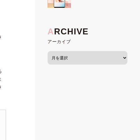
、
き
アーカイブ
る
ま
き