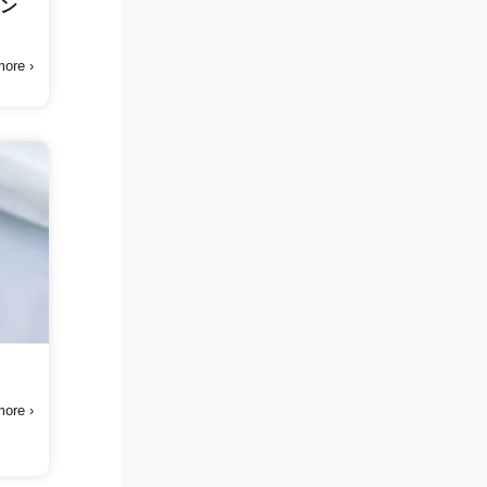
トン
ore ›
方
ore ›