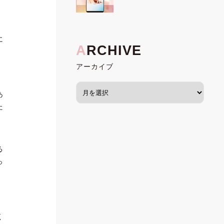
に
アーカイブ
あ
た
る
っ
く