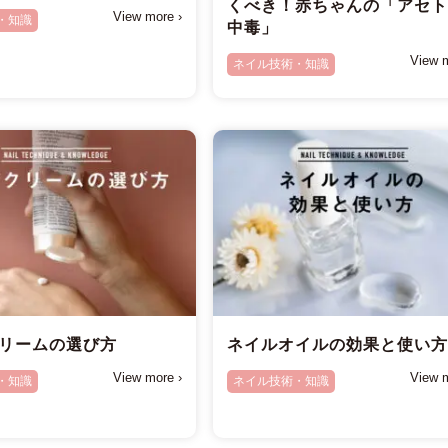
くべき！赤ちゃんの「アセ
View more ›
・知識
中毒」
View m
ネイル技術・知識
リームの選び方
ネイルオイルの効果と使い
View more ›
View m
・知識
ネイル技術・知識