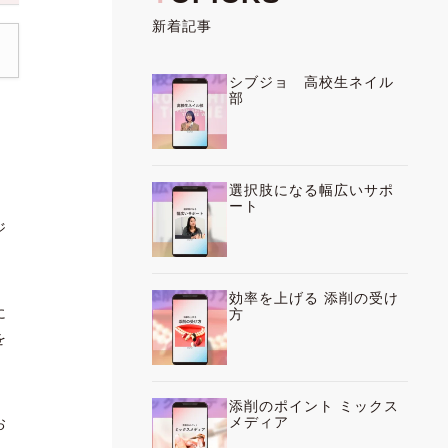
新着記事
シブジョ 高校生ネイル
部
選択肢になる幅広いサポ
ート
ジ
効率を上げる 添削の受け
に
方
を
添削のポイント ミックス
メディア
お