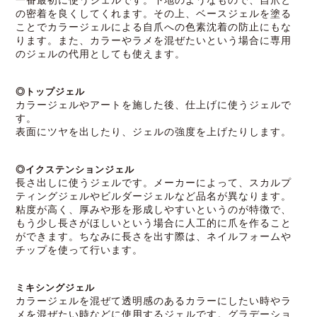
一番最初に使うジェルです。下地のようなもので、自爪と
の密着を良くしてくれます。その上、ベースジェルを塗る
ことでカラージェルによる自爪への色素沈着の防止にもな
ります。また、カラーやラメを混ぜたいという場合に専用
のジェルの代用としても使えます。
◎トップジェル
カラージェルやアートを施した後、仕上げに使うジェルで
す。
表面にツヤを出したり、ジェルの強度を上げたりします。
◎イクステンションジェル
長さ出しに使うジェルです。メーカーによって、スカルプ
ティングジェルやビルダージェルなど品名が異なります。
粘度が高く、厚みや形を形成しやすいというのが特徴で、
もう少し長さがほしいという場合に人工的に爪を作ること
ができます。ちなみに長さを出す際は、ネイルフォームや
チップを使って行います。
ミキシングジェル
カラージェルを混ぜて透明感のあるカラーにしたい時やラ
メを混ぜたい時などに使用するジェルです。グラデーショ